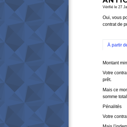
ANTIC
Vérifié le 27 J
Oui, vous po
contrat de p
À partir d
Montant mi
Votre contr
prêt.
Mais ce mont
somme totale
Pénalités
Votre contra
Mais l'indem