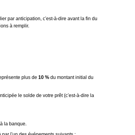
r par anticipation, c'est-à-dire avant la fin du
ions à remplir.
représente plus de
10 %
du montant initial du
ipée le solde de votre prêt (c'est-à-dire la
 à la banque.
é par l'un des événements suivants :