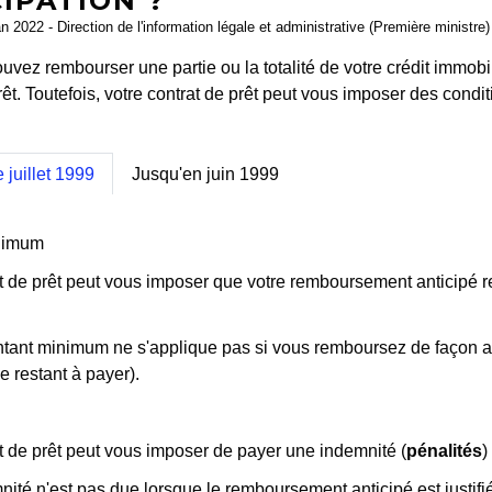
IPATION ?
an 2022 - Direction de l'information légale et administrative (Première ministre)
uvez rembourser une partie ou la totalité de votre crédit immobilie
rêt. Toutefois, votre contrat de prêt peut vous imposer des condit
e juillet 1999
Jusqu'en juin 1999
nimum
at de prêt peut vous imposer que votre remboursement anticipé 
ant minimum ne s'applique pas si vous remboursez de façon antic
 restant à payer).
t de prêt peut vous imposer de payer une indemnité (
pénalités
)
nité n'est pas due lorsque le remboursement anticipé est justifi