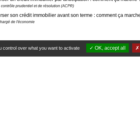
e contrôle prudentiel et de résolution (ACPR)
ser son crédit immobilier avant son terme : comment ça march
chargé de l'économie
 control over what you want to activate
OK, accept all
Contactez-no
Commune de Janneyrias
30, route Crémieu
38280 Janneyrias - FRANC
+33 4 78 32 02 43
Contact par formulaire