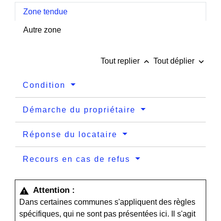
Zone tendue
Autre zone
keyboard_arrow_up
keyboard_arrow_down
Tout replier
Tout déplier
Condition
Démarche du propriétaire
Réponse du locataire
Recours en cas de refus
Attention :
warning
Dans certaines communes s'appliquent des règles
spécifiques, qui ne sont pas présentées ici. Il s'agit