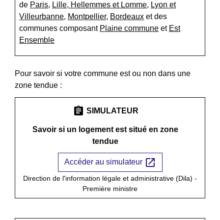
de
Paris
,
Lille, Hellemmes et Lomme
,
Lyon et
Villeurbanne
,
Montpellier
,
Bordeaux
et des
communes composant
Plaine commune
et
Est
Ensemble
Pour savoir si votre commune est ou non dans une
zone tendue :
assignment
SIMULATEUR
Savoir si un logement est situé en zone
tendue
open_in_new
Accéder au simulateur
Direction de l'information légale et administrative (Dila) -
Première ministre