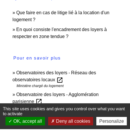
Que faire en cas de litige lié à la location d'un
logement ?
En quoi consiste l'encadrement des loyers à
respecter en zone tendue ?
Pour en savoir plus
Observatoires des loyers - Réseau des
open_in_new
observatoires locaux
Ministère chargé du logement
Observatoire des loyers - Agglomération
open_in_new
parisienne
Ministère chargé du logement
This site uses cookies and gives you control over what you want
to activate
Loi n°89-462 du 6 juillet 1989 relative aux rapports
OK, accept all
Deny all cookies
Personalize
open_in_new
locatifs : article 17-2
Legifrance