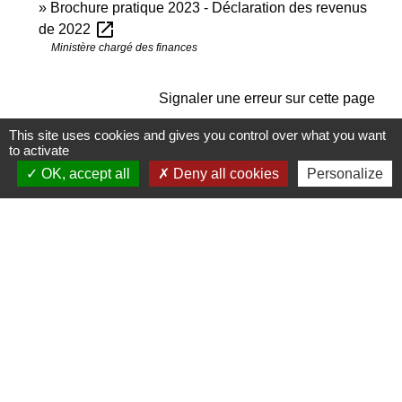
Brochure pratique 2023 - Déclaration des revenus
open_in_new
de 2022
Ministère chargé des finances
Signaler une erreur sur cette page
This site uses cookies and gives you control over what you want
to activate
OK, accept all
Deny all cookies
Personalize
Contactez-nous
Commune de Janneyrias
30, route Crémieu
38280 Janneyrias - FRANCE
+33 4 78 32 02 43
Contact par formulaire