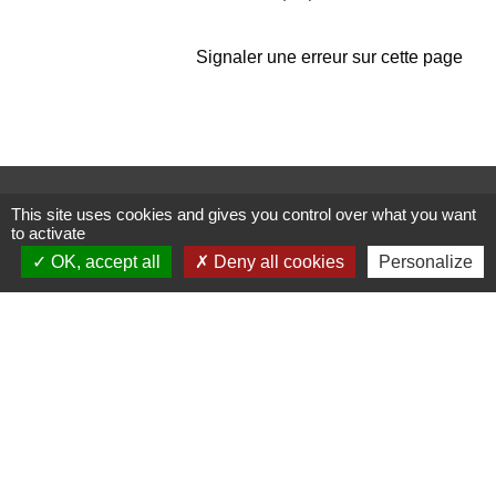
Signaler une erreur sur cette page
Contactez-nous
This site uses cookies and gives you control over what you want
to activate
Commune de Janneyrias
30, route Crémieu
OK, accept all
Deny all cookies
Personalize
38280 Janneyrias - FRANCE
+33 4 78 32 02 43
Contact par formulaire
Mentions légales
-
Politique de confidentialité
-