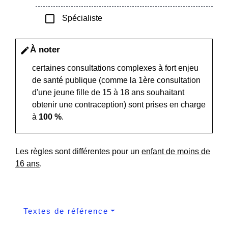
check_box_outline_blank
Spécialiste
À noter
edit
certaines consultations complexes à fort enjeu
de santé publique (comme la 1
ère
consultation
d'une jeune fille de 15 à 18 ans souhaitant
obtenir une contraception) sont prises en charge
à
100 %
.
Les règles sont différentes pour un
enfant de moins de
16 ans
.
Textes de référence