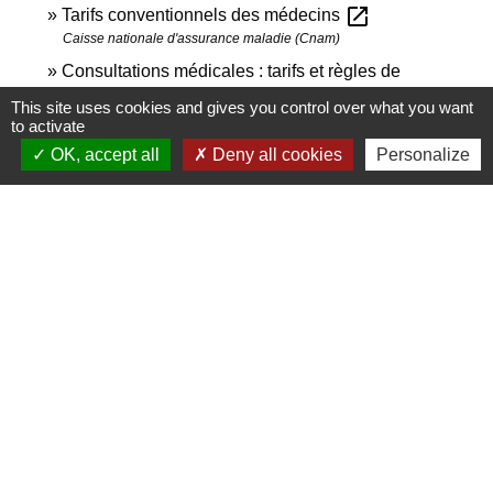
open_in_new
Tarifs conventionnels des médecins
Caisse nationale d'assurance maladie (Cnam)
Consultations médicales : tarifs et règles de
open_in_new
remboursement
This site uses cookies and gives you control over what you want
Caisse nationale d'assurance maladie (Cnam)
to activate
open_in_new
Taux de remboursement
OK, accept all
Deny all cookies
Personalize
Caisse nationale d'assurance maladie (Cnam)
open_in_new
Annuaire santé - Site Ameli
Caisse nationale d'assurance maladie (Cnam)
Signaler une erreur sur cette page
Contactez-nous
Commune de Janneyrias
30, route Crémieu