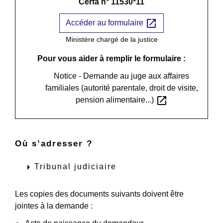
Cerfa n° 11530*11
open_in_new
Accéder au formulaire
Ministère chargé de la justice
Pour vous aider à remplir le formulaire :
Notice - Demande au juge aux affaires
familiales (autorité parentale, droit de visite,
open_in_new
pension alimentaire...)
Où s’adresser ?
arrow_right
Tribunal judiciaire
Les copies des documents suivants doivent être
jointes à la demande :