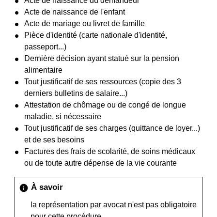
Acte de naissance du demandeur
Acte de naissance de l'enfant
Acte de mariage ou livret de famille
Pièce d'identité (carte nationale d'identité,
passeport...)
Dernière décision ayant statué sur la pension
alimentaire
Tout justificatif de ses ressources (copie des 3
derniers bulletins de salaire...)
Attestation de chômage ou de congé de longue
maladie, si nécessaire
Tout justificatif de ses charges (quittance de loyer...)
et de ses besoins
Factures des frais de scolarité, de soins médicaux
ou de toute autre dépense de la vie courante
À savoir
info
la représentation par avocat n'est pas obligatoire
pour cette procédure.