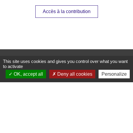
Accès à la contribution
Contactez-nous
This site uses cookies and gives you control over what you want
to activate
Commune de Janneyrias
30, route Crémieu
OK, accept all
Deny all cookies
Personalize
38280 Janneyrias - FRANCE
+33 4 78 32 02 43
Contact par formulaire
Mentions légales
-
Politique de confidentialité
-