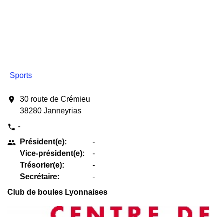
Sports
location_on
30 route de Crémieu
38280 Janneyrias
-
phone
Président(e):
-
people
Vice-président(e):
-
Trésorier(e):
-
Secrétaire:
-
Club de boules Lyonnaises