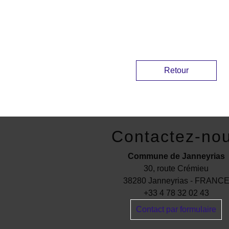
Retour
Contactez-no
Commune de Janneyrias
30, route Crémieu
38280 Janneyrias - FRANC
+33 4 78 32 02 43
Contact par formulaire