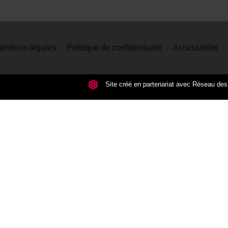
entions légales
-
Politique de confidentialité
-
Accessibilité
-
Site créé en partenariat avec Réseau d